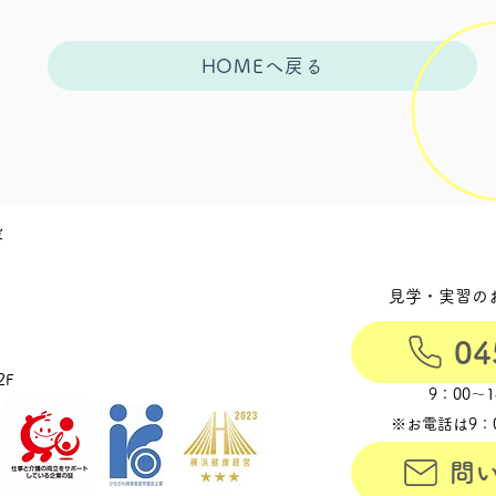
HOMEへ戻る
設
見学・実習の
04
2F
9：00〜
※お電話は9：
問