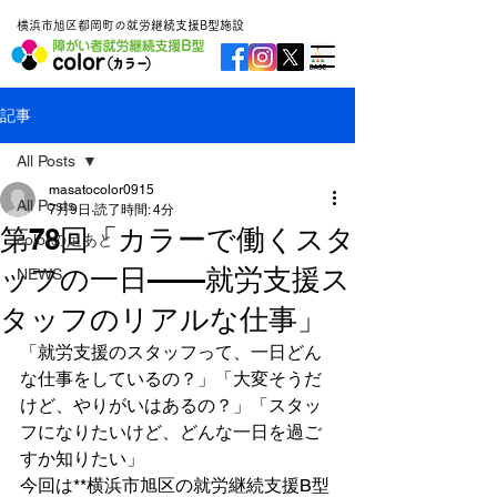
横浜市旭区都岡町の就労継続支援B型施設
記事
All Posts
masatocolor0915
All Posts
7月9日
読了時間: 4分
第78回「カラーで働くスタ
colorの足あと
ッフの一日——就労支援ス
NEWS
タッフのリアルな仕事」
「就労支援のスタッフって、一日どん
な仕事をしているの？」「大変そうだ
けど、やりがいはあるの？」「スタッ
フになりたいけど、どんな一日を過ご
すか知りたい」
今回は**横浜市旭区の就労継続支援B型