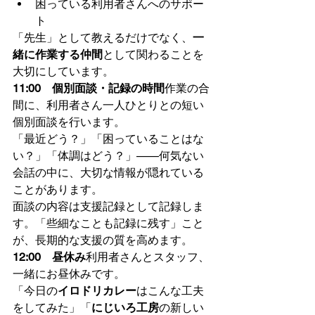
困っている利用者さんへのサポー
ト
「先生」として教えるだけでなく、
一
緒に作業する仲間
として関わることを
大切にしています。
11:00　個別面談・記録の時間
作業の合
間に、利用者さん一人ひとりとの短い
個別面談を行います。
「最近どう？」「困っていることはな
い？」「体調はどう？」——何気ない
会話の中に、大切な情報が隠れている
ことがあります。
面談の内容は支援記録として記録しま
す。「些細なことも記録に残す」こと
が、長期的な支援の質を高めます。
12:00　昼休み
利用者さんとスタッフ、
一緒にお昼休みです。
「今日の
イロドリカレー
はこんな工夫
をしてみた」「
にじいろ工房
の新しい