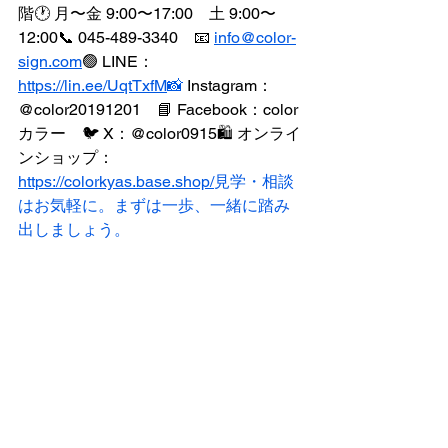
階🕐 月〜金 9:00〜17:00　土 9:00〜
12:00📞 045-489-3340　📧 
info@color-
sign.com
🟢 LINE：
https://lin.ee/UqtTxfM
📸
 Instagram：
@color20191201　📘 Facebook：color 
カラー　🐦 X：@color0915🛍️ オンライ
ンショップ：
https://colorkyas.base.shop/
見学・相談
はお気軽に。まずは一歩、一緒に踏み
出しましょう。