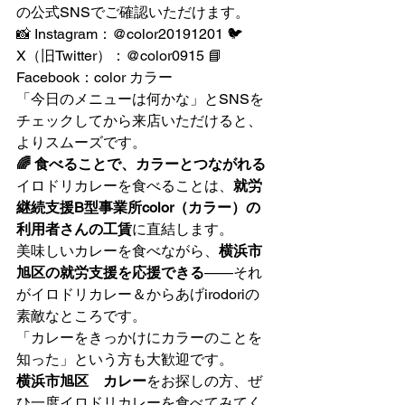
の公式SNSでご確認いただけます。
📸 Instagram：@color20191201 🐦 
X（旧Twitter）：@color0915 📘 
Facebook：color カラー
「今日のメニューは何かな」とSNSを
チェックしてから来店いただけると、
よりスムーズです。
🌈 食べることで、カラーとつながれる
イロドリカレーを食べることは、
就労
継続支援B型事業所color（カラー）の
利用者さんの工賃
に直結します。
美味しいカレーを食べながら、
横浜市
旭区の就労支援を応援できる
——それ
がイロドリカレー＆からあげirodoriの
素敵なところです。
「カレーをきっかけにカラーのことを
知った」という方も大歓迎です。
横浜市旭区　カレー
をお探しの方、ぜ
ひ一度イロドリカレーを食べてみてく