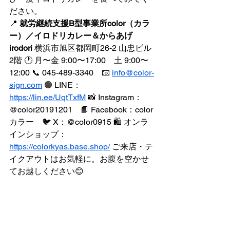
ださい。
📍 
就労継続支援B型事業所color（カラ
ー）／イロドリカレー＆からあげ
irodori
 横浜市旭区都岡町26-2 山忠ビル
2階 🕐 月〜金 9:00〜17:00　土 9:00〜
12:00 📞 045-489-3340　📧 
info@color-
sign.com
 🟢 LINE：
https://lin.ee/UqtTxfM
 📸 Instagram：
@color20191201　📘 Facebook：color 
カラー　🐦 X：@color0915 🛍️ オンラ
インショップ：
https://colorkyas.base.shop/
 ご来店・テ
イクアウトはお気軽に。お腹を空かせ
てお越しください😊