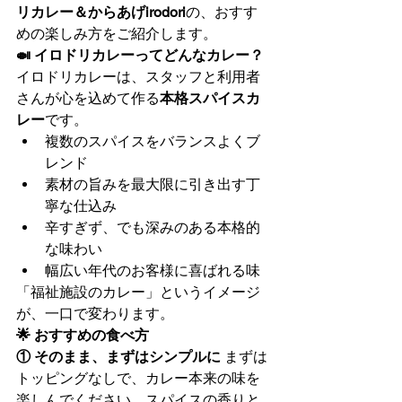
リカレー＆からあげirodori
の、おすす
めの楽しみ方をご紹介します。
🍛 イロドリカレーってどんなカレー？
イロドリカレーは、スタッフと利用者
さんが心を込めて作る
本格スパイスカ
レー
です。
複数のスパイスをバランスよくブ
レンド
素材の旨みを最大限に引き出す丁
寧な仕込み
辛すぎず、でも深みのある本格的
な味わい
幅広い年代のお客様に喜ばれる味
「福祉施設のカレー」というイメージ
が、一口で変わります。
🌟 おすすめの食べ方
① そのまま、まずはシンプルに
 まずは
トッピングなしで、カレー本来の味を
楽しんでください。スパイスの香りと