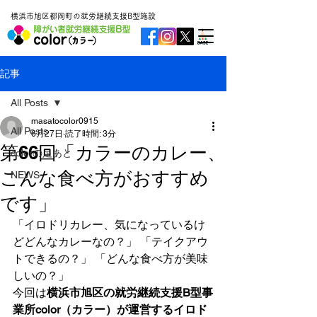
横浜市旭区都岡町の就労継続支援B型施設
記事
All Posts
masatocolor0915
All Posts
6月27日
読了時間: 3分
第66回「カラーのカレー、
colorの足あと
こんな食べ方がおすすめ
NEWS
です」
「イロドリカレー、気になっているけ
どどんなカレーなの？」 「テイクアウ
トできるの？」 「どんな食べ方が美味
しいの？」
今回は
横浜市旭区の就労継続支援B型事
業所color（カラー）が運営するイロド