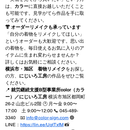
は、
カラー
に直接お越しいただくこと
も可能です。見学がてら作品を手に取
ってみてください。
👘 オーダーリメイクも承っています
「自分の着物をリメイクしてほしい」
というオーダーも大歓迎です。思い出
の着物を、毎日使えるお気に入りのア
イテムに生まれ変わらせませんか？
詳しくはお気軽にご相談ください。
横浜市・旭区　着物リメイク
をお探し
の方、
にじいろ工房
の作品をぜひご覧
ください。
📍 
就労継続支援B型事業所color（カラ
ー）／にじいろ工房
 横浜市旭区都岡町
26-2 山忠ビル2階 🕐 月〜金 9:00〜
17:00　土 9:00〜12:00 📞 045-489-
3340　📧 
info@color-sign.com
 🟢 
LINE：
https://lin.ee/UqtTxfM
 📸 