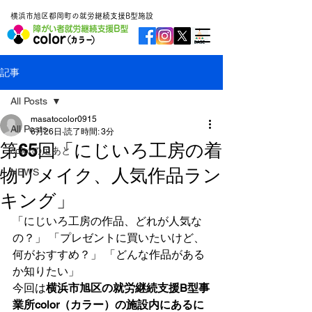
横浜市旭区都岡町の就労継続支援B型施設
記事
All Posts
masatocolor0915
All Posts
6月26日
読了時間: 3分
第65回「にじいろ工房の着
colorの足あと
物リメイク、人気作品ラン
NEWS
キング」
「にじいろ工房の作品、どれが人気な
の？」 「プレゼントに買いたいけど、
何がおすすめ？」 「どんな作品がある
か知りたい」
今回は
横浜市旭区の就労継続支援B型事
業所color（カラー）の施設内にあるに