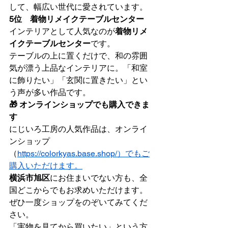
して、幅広い世代に愛されています。
5位　着物リメイクテーブルセンター
インテリアとして人気なのが
着物リメ
イクテーブルセンター
です。
テーブルの上に置くだけで、和の雰囲
気が漂う上品なインテリアに。「和室
に飾りたい」「玄関に置きたい」とい
う声が多い作品です。
🎁 オンラインショップでも購入できま
す
にじいろ工房の人気作品は、オンライ
ンショップ
（
https://colorkyas.base.shop/）でもご
購入いただけます。
横浜市旭区
にお住まいでない方も、全
国どこからでもお求めいただけます。
ぜひ一度ショップをのぞいてみてくだ
さい。
「実物を見てから買いたい」という方