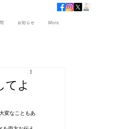
問
お知らせ
More
してよ
、大変なこともあ
と
を両方お伝え