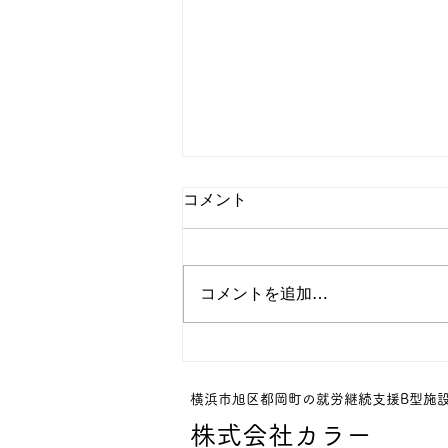
コメント
コメントを追加…
第107回「できない」と思っ
ていた私が、「いらっしゃい
ませ！」と言えた日
横浜市旭区都岡町の就労継続支援B型施
株式会社カラー