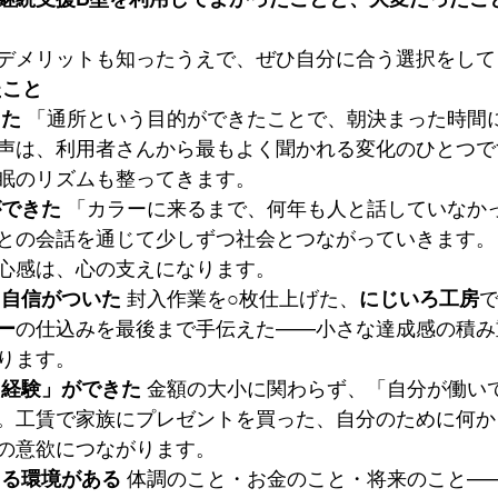
デメリットも知ったうえで、ぜひ自分に合う選択をして
たこと
った
 「通所という目的ができたことで、朝決まった時間
声は、利用者さんから最もよく聞かれる変化のひとつで
眠のリズムも整ってきます。
ができた
 「カラーに来るまで、何年も人と話していなか
との会話を通じて少しずつ社会とつながっていきます。
心感は、心の支えになります。
う自信がついた
 封入作業を○枚仕上げた、
にじいろ工房
ー
の仕込みを最後まで手伝えた——小さな達成感の積み
ります。
ぐ経験」ができた
 金額の大小に関わらず、「自分が働い
。工賃で家族にプレゼントを買った、自分のために何か
の意欲につながります。
きる環境がある
 体調のこと・お金のこと・将来のこと—