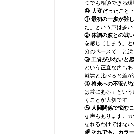
つでも相談できる環
😓 大変だったこと
① 最初の一歩が難
た」という声は多い
② 体調の波との戦
を感じてしまう」と
分のペースで、と繰
③ 工賃が少ないと
という正直な声もあ
就労と比べると差が
④ 将来への不安が
は常にある」という
くことが大切です。
⑤ 人間関係で悩む
な声もあります。カ
なれるわけではない
🌈 それでも、カラ