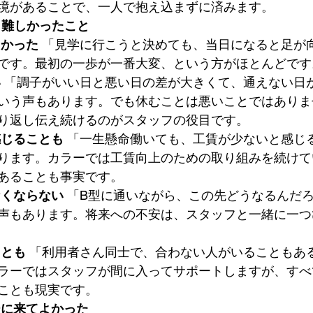
境があることで、一人で抱え込まずに済みます。
・難しかったこと
しかった
 「見学に行こうと決めても、当日になると足が
です。最初の一歩が一番大変、という方がほとんどです
い
 「調子がいい日と悪い日の差が大きくて、通えない日
いう声もあります。でも休むことは悪いことではありま
り返し伝え続けるのがスタッフの役目です。
感じることも
 「一生懸命働いても、工賃が少ないと感じ
ります。カラーでは工賃向上のための取り組みを続けて
あることも事実です。
なくならない
 「B型に通いながら、この先どうなるんだ
声もあります。将来への不安は、スタッフと一緒に一つ
ことも
 「利用者さん同士で、合わない人がいることもあ
ラーではスタッフが間に入ってサポートしますが、すべ
ことも現実です。
ーに来てよかった