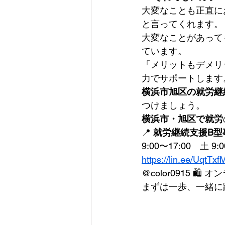
大変なことも正直に
と言ってくれます。
大変なことがあって
ています。
「メリットもデメリ
力でサポートします
横浜市旭区の就労継続
つけましょう。
横浜市・旭区で就労
📍 
就労継続支援B型事
9:00〜17:00　土 9:00
https://lin.ee/UqtTxf
@color0915 🛍
まずは一歩、一緒に