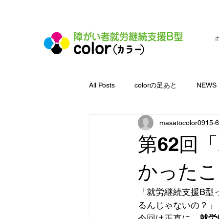
横浜市旭区都岡町の就労継続支援B型施設
All Posts
colorの足あと
NEWS
masatocolor0915
第62回
かったこ
「就労継続支援B型
るんじゃないの？」
今回は正直に、
就労