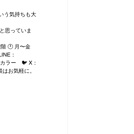
いう気持ちも大
と思っていま
 🕐 月〜金 
 LINE：
lor カラー　🐦 X：
談はお気軽に。