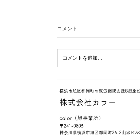
コメント
コメントを追加…
第108回ご家族の皆さまへ。
「一人で抱え込まなくて大丈
夫です。」
横浜市旭区都岡町の就労継続支援B型施
株式会社カラー
color（旭事業所）
〒241-0805
神奈川県横浜市旭区都岡町26-2
⼭忠ビル