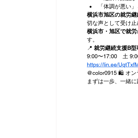
「体調が悪い」
横浜市旭区の就労継続
切な声として受け止
横浜市・旭区で就労
す。
📍 
就労継続支援B型事
9:00〜17:00　土 9:00
https://lin.ee/UqtTxf
@color0915 🛍
まずは一歩、一緒に