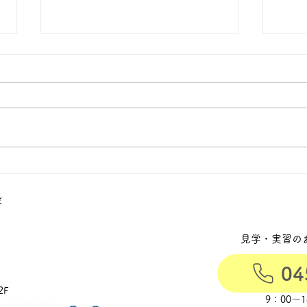
第107回「できない」と思っ
第1
ていた私が、「いらっしゃい
就労
ませ！」と言えた日
なた
設
しま
見学・実習の
04
2F
9：00〜