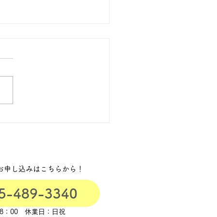
06回就労継続支援B型と
移行支援の違いとは？あ
に合った選び方をご紹介
す
お申し込みはこちらから！
5-489-3340
18：00
休業⽇：⽇祝