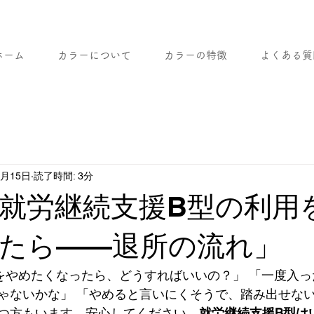
ホーム
カラーについて
カラーの特徴
よくある質
6月15日
読了時間: 3分
「就労継続支援B型の利用
たら——退所の流れ」
をやめたくなったら、どうすればいいの？」 「一度入
ゃないかな」 「やめると言いにくそうで、踏み出せな
つ方もいます。安心してください。
就労継続支援B型は