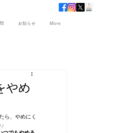
問
お知らせ
More
をやめ
ったら、やめにく
い」
いつでもやめる