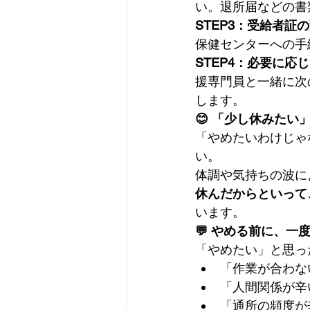
い。退所届などの書
STEP3：受給者証
保健センターへの手
STEP4：必要に応
援専門員と一緒に次
します。
😊 「少し休みたい
「やめたいわけじゃ
い。
体調や気持ちの波に
休んだからといって
います。
💬 やめる前に、一
「やめたい」と思っ
「作業が合わな
「人間関係が辛
「通所の頻度が