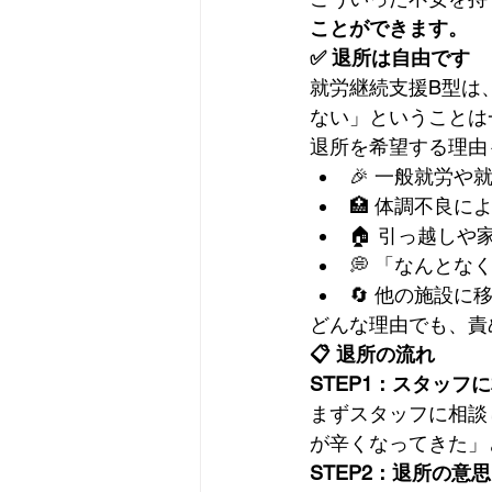
ことができます。
✅ 退所は自由です
就労継続支援B型は
ない」ということは
退所を希望する理由
🎉 一般就労
🏥 体調不良に
🏠 引っ越しや
💭 「なんと
🔄 他の施設に
どんな理由でも、責
📋 退所の流れ
STEP1：スタッフ
まずスタッフに相談
が辛くなってきた」
STEP2：退所の意