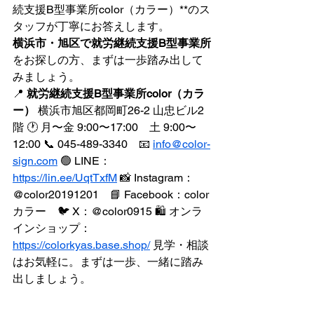
続支援B型事業所color（カラー）**のス
タッフが丁寧にお答えします。
横浜市・旭区で就労継続支援B型事業所
をお探しの方、まずは一歩踏み出して
みましょう。
📍 
就労継続支援B型事業所color（カラ
ー）
 横浜市旭区都岡町26-2 山忠ビル2
階 🕐 月〜金 9:00〜17:00　土 9:00〜
12:00 📞 045-489-3340　📧 
info@color-
sign.com
 🟢 LINE：
https://lin.ee/UqtTxfM
 📸 Instagram：
@color20191201　📘 Facebook：color 
カラー　🐦 X：@color0915 🛍️ オンラ
インショップ：
https://colorkyas.base.shop/
 見学・相談
はお気軽に。まずは一歩、一緒に踏み
出しましょう。