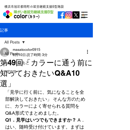
横浜市旭区都岡町の就労継続支援B型施設
記事
All Posts
masatocolor0915
All Posts
6月10日
読了時間: 3分
第49回「カラーに通う前に
colorの足あと
知っておきたいQ&A10
NEWS
選」
「見学に行く前に、気になることを全
部解決しておきたい」 そんな方のため
に、カラーによく寄せられる質問を
Q&A形式でまとめました。
Q1．見学はいつでもできますか？
 A．
はい、随時受け付けています。まずは