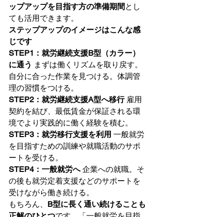
ップアップを目指す方の準備期間
とし
ても活用できます。
ステップアップのイメージはこんな感
じです
STEP1：就労継続支援B型（カラー）
に通う
 まずは働くリズムを取り戻す。
自分に合った作業を見つける。体調管
理の習慣をつける。
STEP2：就労継続支援A型へ移行
 雇用
契約を結び、最低賃金が保証される環
境でより実践的に働く経験を積む。
STEP3：就労移行支援を利用
 一般就労
を目指すための訓練や就職活動のサポ
ートを受ける。
STEP4：一般就労へ
 企業への就職。そ
の後も就労定着支援などのサポートを
受けながら働き続ける。
もちろん、
B型に長く通い続けることも
正解のひとつ
です。「一般就労を目指