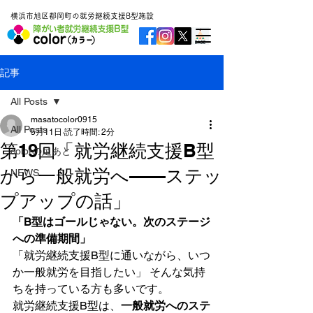
横浜市旭区都岡町の就労継続支援B型施設
記事
All Posts
masatocolor0915
All Posts
5月11日
読了時間: 2分
第19回「就労継続支援B型
colorの足あと
から一般就労へ——ステッ
NEWS
プアップの話」
「B型はゴールじゃない。次のステージ
への準備期間」
「就労継続支援B型に通いながら、いつ
か一般就労を目指したい」 そんな気持
ちを持っている方も多いです。
就労継続支援B型は、
一般就労へのステ