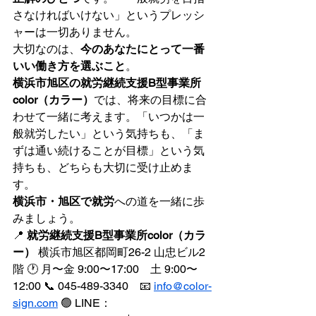
さなければいけない」というプレッシ
ャーは一切ありません。
大切なのは、
今のあなたにとって一番
いい働き方を選ぶこと
。
横浜市旭区の就労継続支援B型事業所
color（カラー）
では、将来の目標に合
わせて一緒に考えます。「いつかは一
般就労したい」という気持ちも、「ま
ずは通い続けることが目標」という気
持ちも、どちらも大切に受け止めま
す。
横浜市・旭区で就労
への道を一緒に歩
みましょう。
📍 
就労継続支援B型事業所color（カラ
ー）
 横浜市旭区都岡町26-2 山忠ビル2
階 🕐 月〜金 9:00〜17:00　土 9:00〜
12:00 📞 045-489-3340　📧 
info@color-
sign.com
 🟢 LINE：