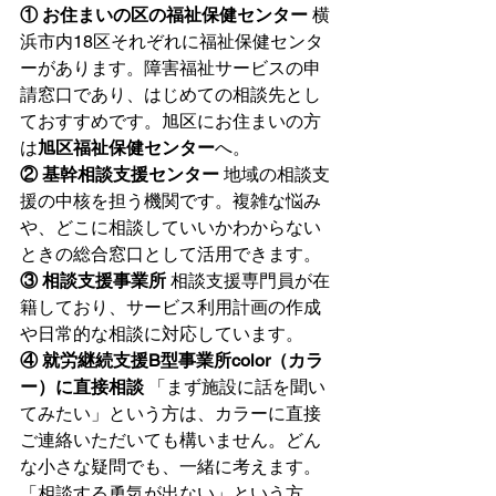
① お住まいの区の福祉保健センター
 横
浜市内18区それぞれに福祉保健センタ
ーがあります。障害福祉サービスの申
請窓口であり、はじめての相談先とし
ておすすめです。旭区にお住まいの方
は
旭区福祉保健センター
へ。
② 基幹相談支援センター
 地域の相談支
援の中核を担う機関です。複雑な悩み
や、どこに相談していいかわからない
ときの総合窓口として活用できます。
③ 相談支援事業所
 相談支援専門員が在
籍しており、サービス利用計画の作成
や日常的な相談に対応しています。
④ 就労継続支援B型事業所color（カラ
ー）に直接相談
 「まず施設に話を聞い
てみたい」という方は、カラーに直接
ご連絡いただいても構いません。どん
な小さな疑問でも、一緒に考えます。
「相談する勇気が出ない」という方