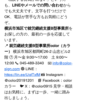
も、
LINEやメールでの問い合わせ
から
でも大丈夫です。文字を打つだけで
OK、電話が苦手な方もお気軽にどう
ぞ。
横浜市旭区で就労継続支援B型事業所
を
お探しの方の、最初の一歩を応援して
います。
📍 
就労継続支援B型事業所color（カラ
ー）
 横浜市旭区都岡町26-2 山忠ビル2
階 🕐 月〜金 9:00〜17:00　土 9:00〜
12:00 📞 045-489-3340　📧 
info@color-
sign.com
 🟢 LINE：
https://lin.ee/UqtTxfM
 📸 Instagram：
@color20191201　📘 Facebook：color 
カラー　🐦 X：@color0915 見学・相談
はお気軽に。まずは一歩、一緒に踏み
出しましょう。