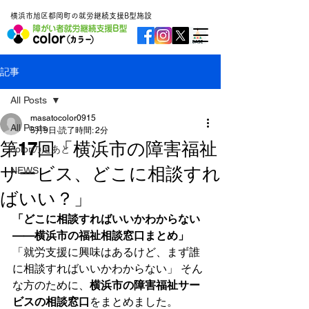
横浜市旭区都岡町の就労継続支援B型施設
記事
All Posts
masatocolor0915
All Posts
5月9日
読了時間: 2分
第17回「横浜市の障害福祉
colorの足あと
サービス、どこに相談すれ
NEWS
ばいい？」
「どこに相談すればいいかわからない
——横浜市の福祉相談窓口まとめ」
「就労支援に興味はあるけど、まず誰
に相談すればいいかわからない」 そん
な方のために、
横浜市の障害福祉サー
ビスの相談窓口
をまとめました。